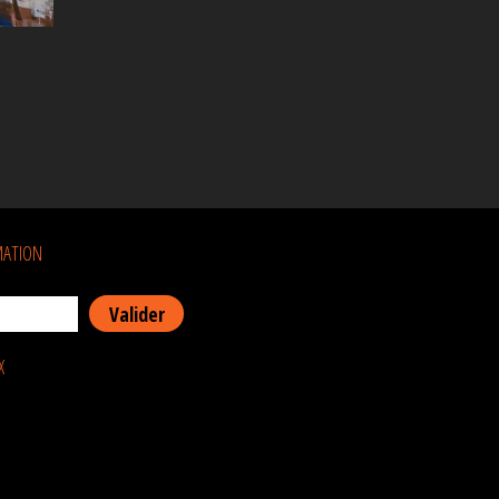
MATION
X