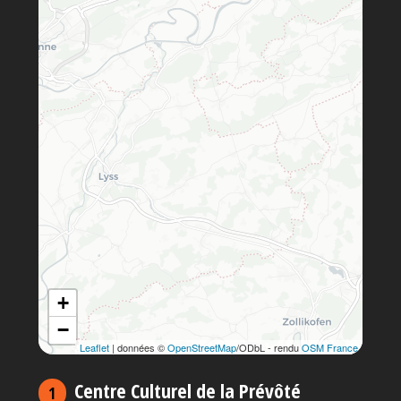
+
−
Leaflet
| données ©
OpenStreetMap
/ODbL - rendu
OSM France
Centre Culturel de la Prévôté
1